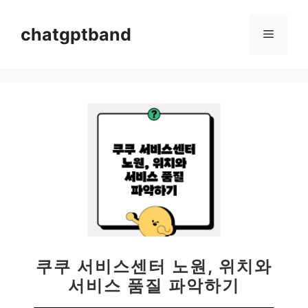
컨
텐
chatgptband
메
츠
로
뉴
건
너
뛰
기
쿠쿠 서비스센터 노원, 위치와
서비스 품질 파악하기