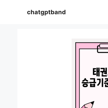
컨
텐
chatgptband
츠
로
건
너
뛰
기