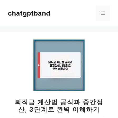
컨
텐
chatgptband
메
츠
로
뉴
건
너
뛰
기
퇴직금 계산법 공식과 중간정
산, 3단계로 완벽 이해하기