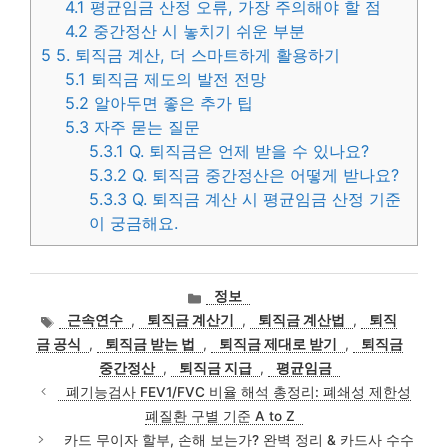
4.1
평균임금 산정 오류, 가장 주의해야 할 점
4.2
중간정산 시 놓치기 쉬운 부분
5
5. 퇴직금 계산, 더 스마트하게 활용하기
5.1
퇴직금 제도의 발전 전망
5.2
알아두면 좋은 추가 팁
5.3
자주 묻는 질문
5.3.1
Q. 퇴직금은 언제 받을 수 있나요?
5.3.2
Q. 퇴직금 중간정산은 어떻게 받나요?
5.3.3
Q. 퇴직금 계산 시 평균임금 산정 기준
이 궁금해요.
카
정보
테
태
근속연수
,
퇴직금 계산기
,
퇴직금 계산법
,
퇴직
고
그
금 공식
,
퇴직금 받는 법
,
퇴직금 제대로 받기
,
퇴직금
리
중간정산
,
퇴직금 지급
,
평균임금
폐기능검사 FEV1/FVC 비율 해석 총정리: 폐쇄성 제한성
폐질환 구별 기준 A to Z
카드 무이자 할부, 손해 보는가? 완벽 정리 & 카드사 수수