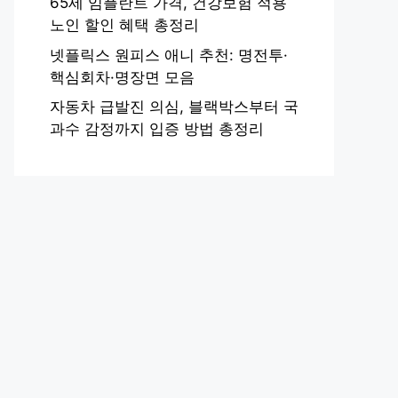
65세 임플란트 가격, 건강보험 적용
노인 할인 혜택 총정리
넷플릭스 원피스 애니 추천: 명전투·
핵심회차·명장면 모음
자동차 급발진 의심, 블랙박스부터 국
과수 감정까지 입증 방법 총정리