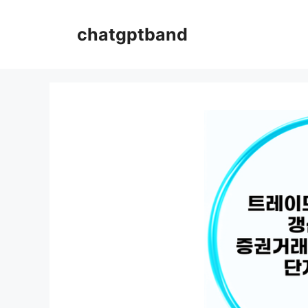
컨
텐
chatgptband
츠
로
건
너
뛰
기