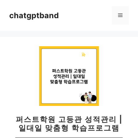
컨
텐
chatgptband
메
츠
로
뉴
건
너
뛰
기
퍼스트학원 고등관 성적관리 |
일대일 맞춤형 학습프로그램