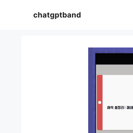
컨
텐
chatgptband
츠
로
건
너
뛰
기