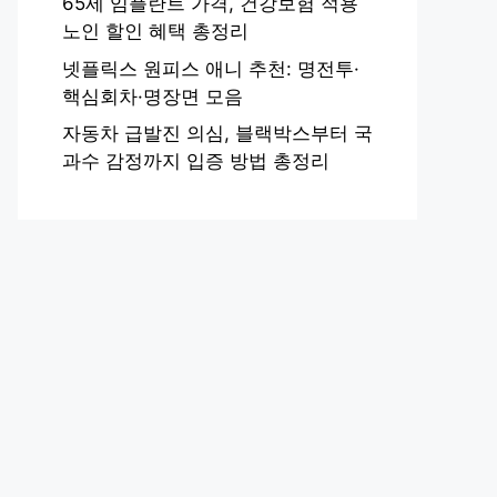
65세 임플란트 가격, 건강보험 적용
노인 할인 혜택 총정리
넷플릭스 원피스 애니 추천: 명전투·
핵심회차·명장면 모음
자동차 급발진 의심, 블랙박스부터 국
과수 감정까지 입증 방법 총정리