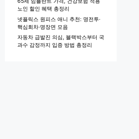
65세 임플란트 가격, 건강보험 적용
노인 할인 혜택 총정리
넷플릭스 원피스 애니 추천: 명전투·
핵심회차·명장면 모음
자동차 급발진 의심, 블랙박스부터 국
과수 감정까지 입증 방법 총정리