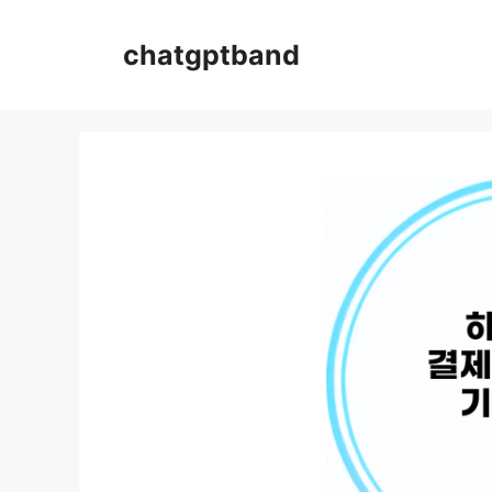
컨
텐
chatgptband
츠
로
건
너
뛰
기