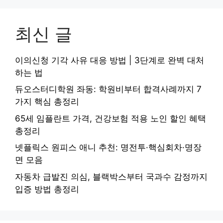
최신 글
이의신청 기각 사유 대응 방법 | 3단계로 완벽 대처
하는 법
듀오스터디학원 좌동: 학원비부터 합격사례까지 7
가지 핵심 총정리
65세 임플란트 가격, 건강보험 적용 노인 할인 혜택
총정리
넷플릭스 원피스 애니 추천: 명전투·핵심회차·명장
면 모음
자동차 급발진 의심, 블랙박스부터 국과수 감정까지
입증 방법 총정리