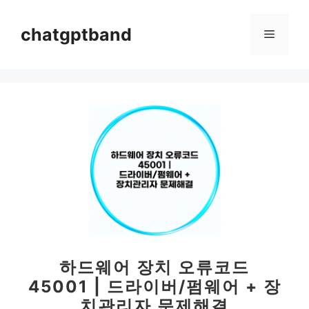
컨
텐
chatgptband
메
츠
로
뉴
건
너
뛰
기
하드웨어 장치 오류코드
45001 | 드라이버/펌웨어 + 장
치관리자 문제해결