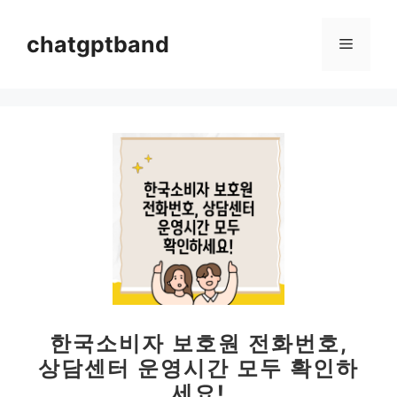
컨
텐
chatgptband
메
츠
로
뉴
건
너
뛰
기
한국소비자 보호원 전화번호,
상담센터 운영시간 모두 확인하
세요!