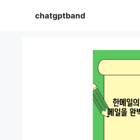
컨
텐
chatgptband
츠
로
건
너
뛰
기