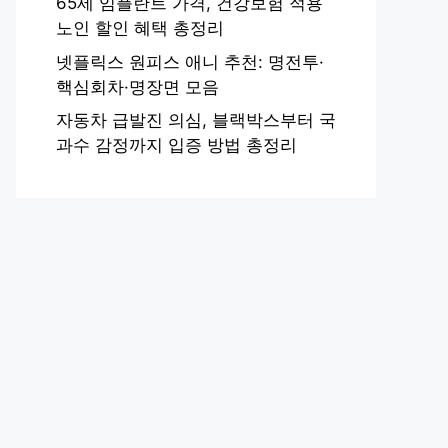
65세 임플란트 가격, 건강보험 적용
노인 할인 혜택 총정리
넷플릭스 원피스 애니 추천: 명전투·
핵심회차·명장면 모음
자동차 급발진 의심, 블랙박스부터 국
과수 감정까지 입증 방법 총정리