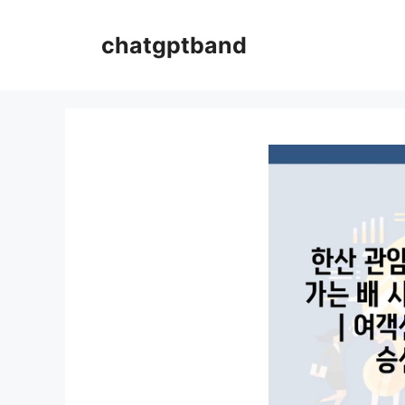
컨
텐
chatgptband
츠
로
건
너
뛰
기