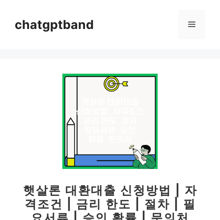
컨
텐
chatgptband
메
츠
로
뉴
건
너
뛰
기
햇살론 대환대출 신청방법 | 자
격조건 | 금리 한도 | 절차 | 필
요서류 | 승인 확률 | 문의처