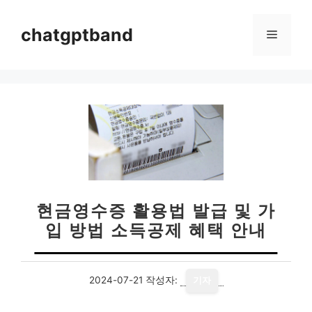
컨
텐
chatgptband
메
츠
로
뉴
건
너
뛰
기
현금영수증 활용법 발급 및 가
입 방법 소득공제 혜택 안내
2024-07-21
작성자:
기자