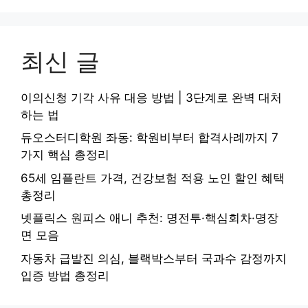
최신 글
이의신청 기각 사유 대응 방법 | 3단계로 완벽 대처
하는 법
듀오스터디학원 좌동: 학원비부터 합격사례까지 7
가지 핵심 총정리
65세 임플란트 가격, 건강보험 적용 노인 할인 혜택
총정리
넷플릭스 원피스 애니 추천: 명전투·핵심회차·명장
면 모음
자동차 급발진 의심, 블랙박스부터 국과수 감정까지
입증 방법 총정리