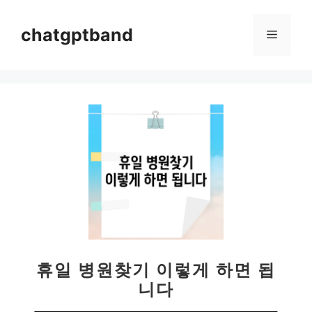
컨
텐
chatgptband
메
츠
로
뉴
건
너
뛰
기
휴일 병원찾기 이렇게 하면 됩
니다