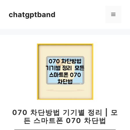
컨
텐
chatgptband
메
츠
로
뉴
건
너
뛰
기
070 차단방법 기기별 정리 | 모
든 스마트폰 070 차단법