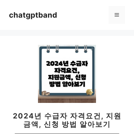
컨
텐
chatgptband
메
츠
로
뉴
건
너
뛰
기
2024년 수급자 자격요건, 지원
금액, 신청 방법 알아보기