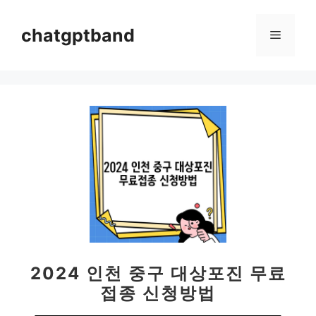
컨
텐
chatgptband
메
츠
로
뉴
건
너
뛰
기
2024 인천 중구 대상포진 무료
접종 신청방법