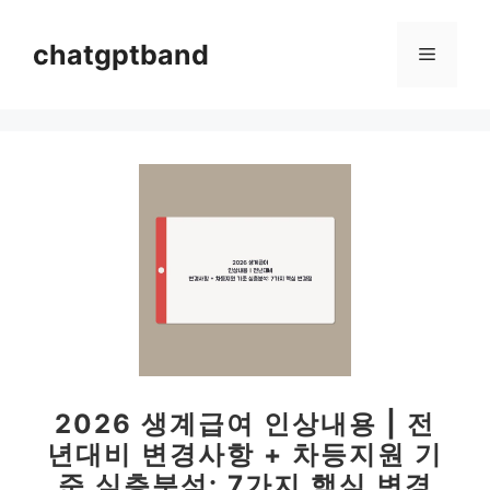
컨
텐
chatgptband
메
츠
로
뉴
건
너
뛰
기
2026 생계급여 인상내용 | 전
년대비 변경사항 + 차등지원 기
준 심층분석: 7가지 핵심 변경