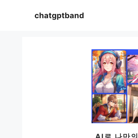
컨
텐
chatgptband
츠
로
건
너
뛰
기
AI로 나만