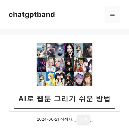
컨
텐
chatgptband
메
츠
로
뉴
건
너
뛰
기
AI로 웹툰 그리기 쉬운 방법
2024-06-21
작성자:
기자