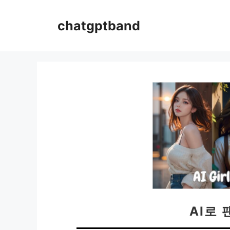
컨
텐
chatgptband
츠
로
건
너
뛰
기
AI로