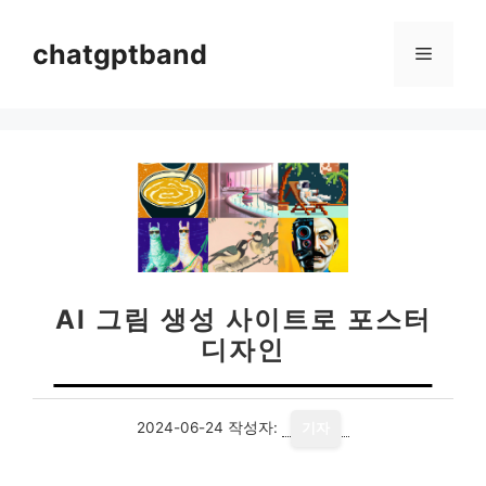
컨
텐
chatgptband
메
츠
로
뉴
건
너
뛰
기
AI 그림 생성 사이트로 포스터
디자인
2024-06-24
작성자:
기자