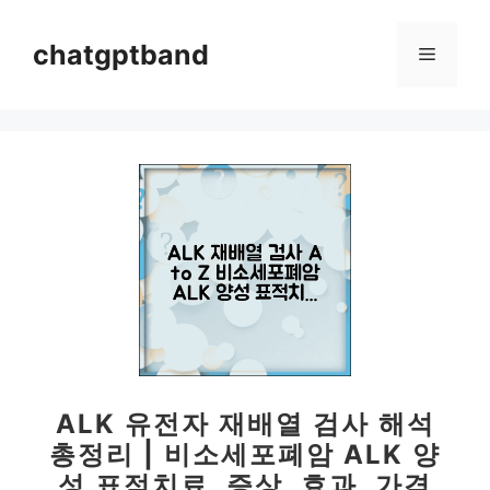
컨
텐
chatgptband
메
츠
로
뉴
건
너
뛰
기
ALK 유전자 재배열 검사 해석
총정리 | 비소세포폐암 ALK 양
성 표적치료, 증상, 효과, 가격