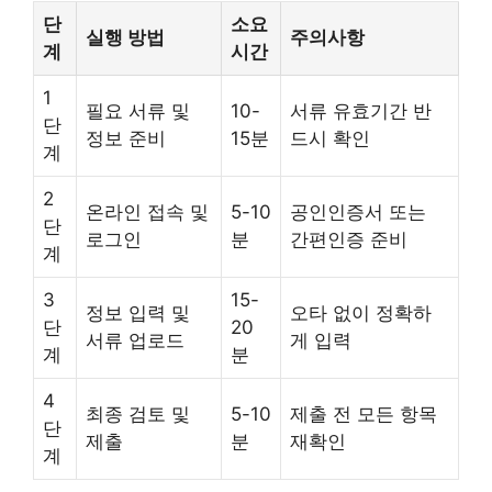
단
소요
실행 방법
주의사항
계
시간
1
필요 서류 및
10-
서류 유효기간 반
단
정보 준비
15분
드시 확인
계
2
온라인 접속 및
5-10
공인인증서 또는
단
로그인
분
간편인증 준비
계
3
15-
정보 입력 및
오타 없이 정확하
단
20
서류 업로드
게 입력
계
분
4
최종 검토 및
5-10
제출 전 모든 항목
단
제출
분
재확인
계