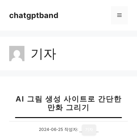
컨
텐
chatgptband
메
츠
로
뉴
건
너
기자
뛰
기
AI 그림 생성 사이트로 간단한
만화 그리기
2024-06-25
작성자:
기자