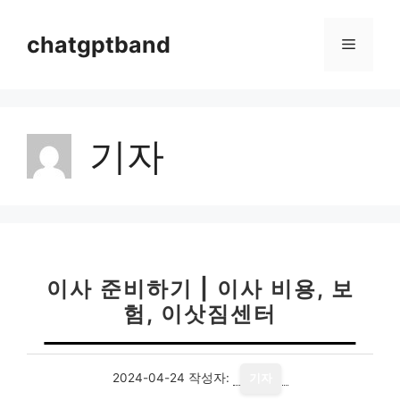
컨
텐
chatgptband
메
츠
로
뉴
건
너
기자
뛰
기
이사 준비하기 | 이사 비용, 보
험, 이삿짐센터
2024-04-24
작성자:
기자