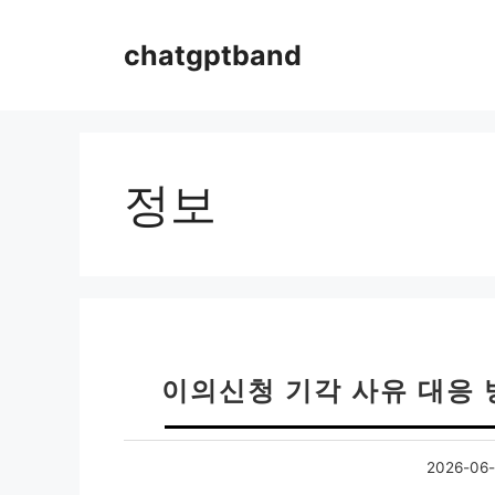
컨
텐
chatgptband
츠
로
건
너
뛰
정보
기
이의신청 기각 사유 대응 
2026-06-