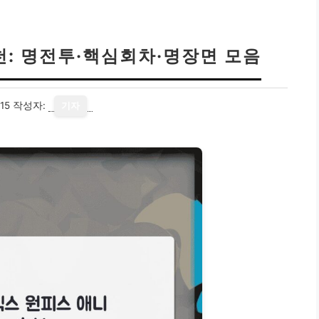
천: 명전투·핵심회차·명장면 모음
15
작성자:
기자