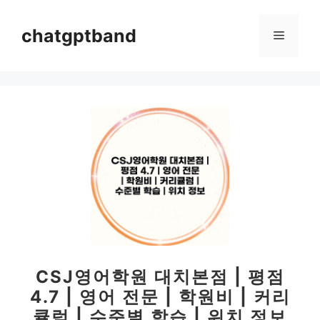
컨
텐
chatgptband
메
츠
로
뉴
건
너
뛰
기
CSJ영어학원 대치본점 | 평점
4.7 | 영어 전문 | 학원비 | 커리
큘럼 | 수준별 학습 | 위치 정보