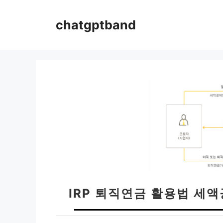
컨
텐
chatgptband
츠
로
건
너
뛰
기
IRP 퇴직연금 활용법 세액