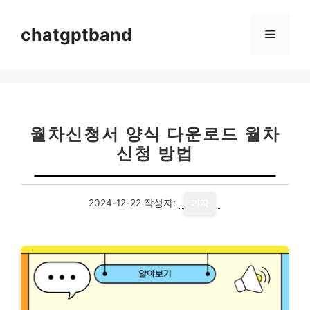
컨
텐
chatgptband
메
츠
로
뉴
건
너
뛰
기
월차신청서 양식 다운로드 월차
신청 방법
2024-12-22
작성자:
기자