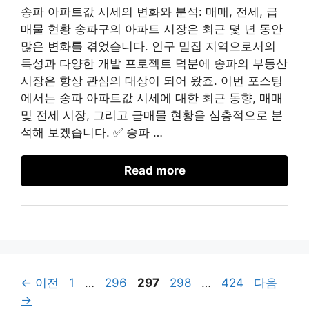
송파 아파트값 시세의 변화와 분석: 매매, 전세, 급
매물 현황 송파구의 아파트 시장은 최근 몇 년 동안
많은 변화를 겪었습니다. 인구 밀집 지역으로서의
특성과 다양한 개발 프로젝트 덕분에 송파의 부동산
시장은 항상 관심의 대상이 되어 왔죠. 이번 포스팅
에서는 송파 아파트값 시세에 대한 최근 동향, 매매
및 전세 시장, 그리고 급매물 현황을 심층적으로 분
석해 보겠습니다. ✅ 송파 …
Read more
페
페
페
페
페
←
이전
1
…
296
297
298
…
424
다음
이
이
이
이
이
→