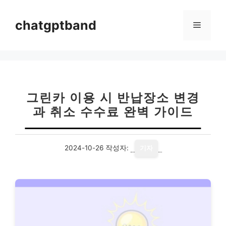
컨
텐
chatgptband
메
츠
로
뉴
건
너
뛰
기
그린카 이용 시 반납장소 변경
과 취소 수수료 완벽 가이드
2024-10-26
작성자:
기자