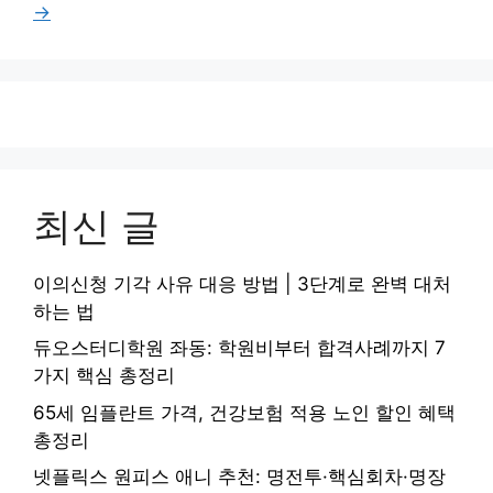
이
이
이
이
이
→
지
지
지
지
지
최신 글
이의신청 기각 사유 대응 방법 | 3단계로 완벽 대처
하는 법
듀오스터디학원 좌동: 학원비부터 합격사례까지 7
가지 핵심 총정리
65세 임플란트 가격, 건강보험 적용 노인 할인 혜택
총정리
넷플릭스 원피스 애니 추천: 명전투·핵심회차·명장