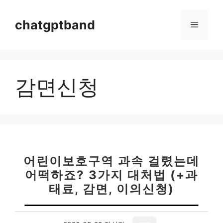
컨
텐
chatgptband
메
츠
로
뉴
건
너
감면신청
뛰
기
어린이보호구역 과속 걸렸는데
어떡하죠? 3가지 대처법 (+과
태료, 감면, 이의신청)