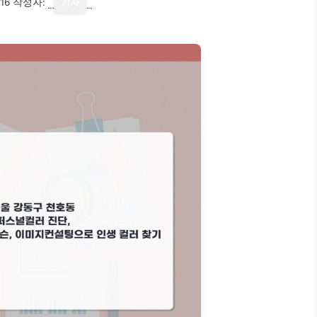
16
작성자:
기자