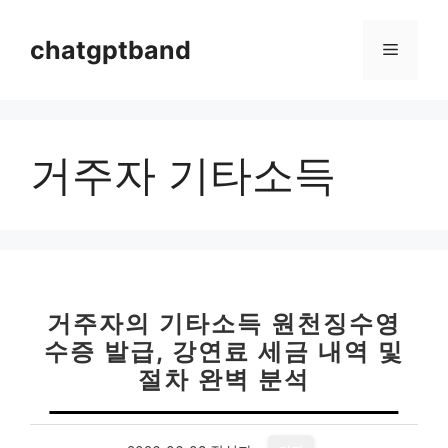
컨
텐
chatgptband
메
츠
로
뉴
건
너
거주자 기타소득
뛰
기
거주자의 기타소득 원천징수영
수증 발급, 강연료 세금 내역 및
절차 완벽 분석