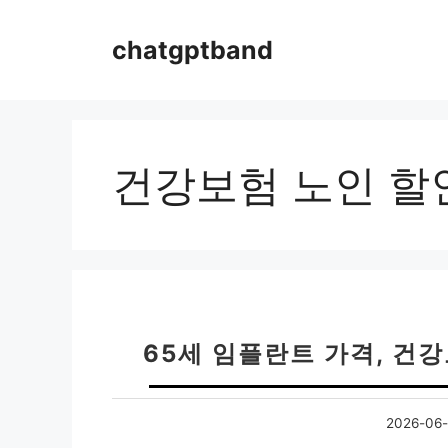
컨
텐
chatgptband
츠
로
건
너
뛰
건강보험 노인 할
기
65세 임플란트 가격, 건
2026-06-