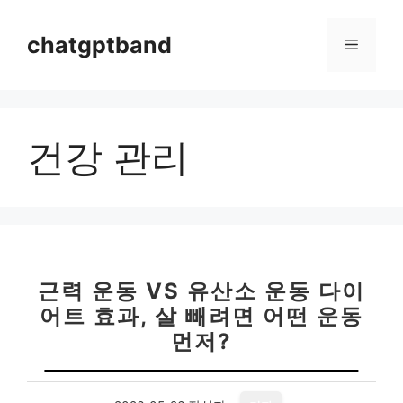
컨
텐
chatgptband
메
츠
로
뉴
건
너
건강 관리
뛰
기
근력 운동 VS 유산소 운동 다이
어트 효과, 살 빼려면 어떤 운동
먼저?