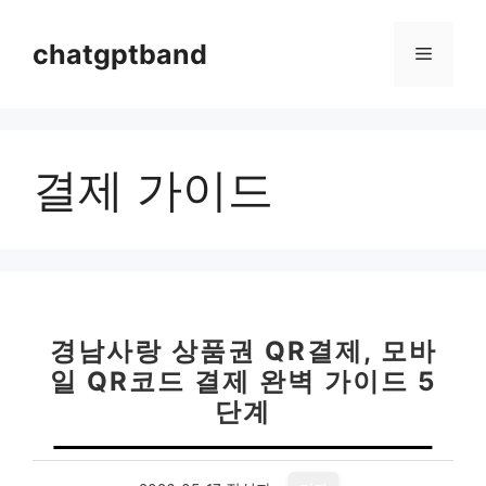
컨
텐
chatgptband
메
츠
로
뉴
건
너
결제 가이드
뛰
기
경남사랑 상품권 QR결제, 모바
일 QR코드 결제 완벽 가이드 5
단계