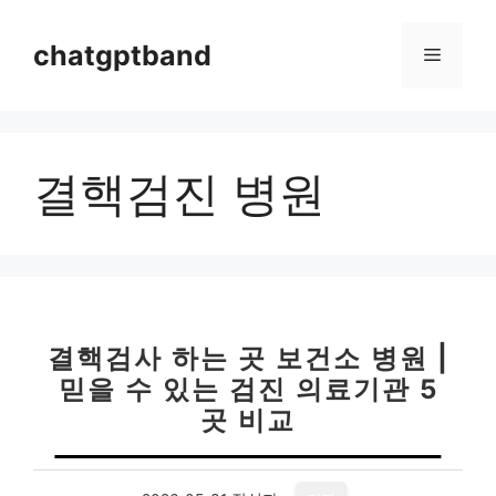
컨
텐
chatgptband
메
츠
로
뉴
건
너
결핵검진 병원
뛰
기
결핵검사 하는 곳 보건소 병원 |
믿을 수 있는 검진 의료기관 5
곳 비교