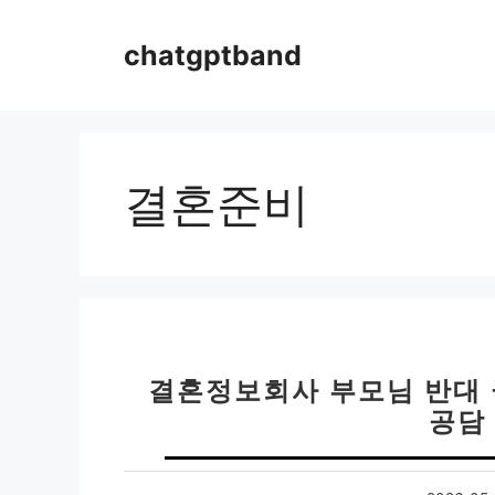
컨
텐
chatgptband
츠
로
건
너
뛰
결혼준비
기
결혼정보회사 부모님 반대 
공담