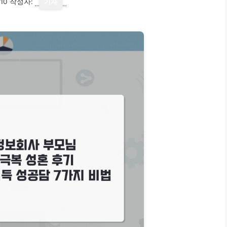
10
작성자:
기자