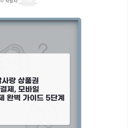
17
작성자:
기자