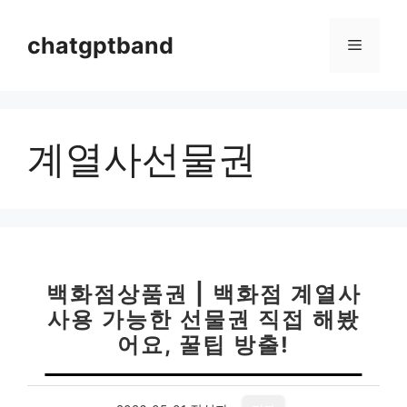
컨
텐
chatgptband
메
츠
로
뉴
건
너
계열사선물권
뛰
기
백화점상품권 | 백화점 계열사
사용 가능한 선물권 직접 해봤
어요, 꿀팁 방출!