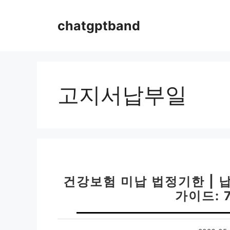
컨
텐
chatgptband
츠
로
건
너
뛰
고지서납부일
기
건강보험 미납 법정기한 | 
가이드: 