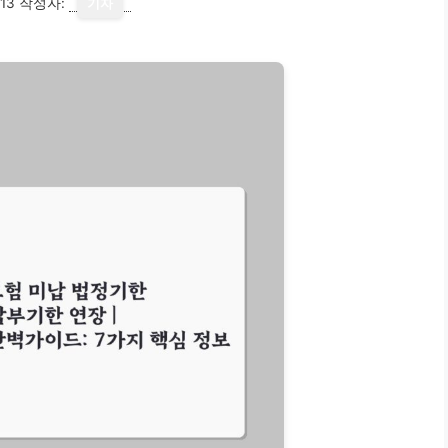
13
작성자:
기자