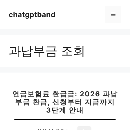
컨
텐
chatgptband
메
츠
로
뉴
건
너
과납부금 조회
뛰
기
연금보험료 환급금: 2026 과납
부금 환급, 신청부터 지급까지
3단계 안내