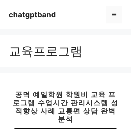
컨
텐
chatgptband
메
츠
로
뉴
건
너
교육프로그램
뛰
기
공덕 예일학원 학원비 교육 프
로그램 수업시간 관리시스템 성
적향상 사례 교통편 상담 완벽
분석