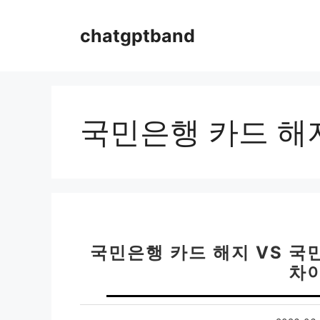
컨
텐
chatgptband
츠
로
건
너
뛰
국민은행 카드 해
기
국민은행 카드 해지 VS 국
차