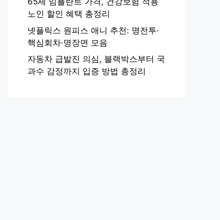
65세 임플란트 가격, 건강보험 적용
노인 할인 혜택 총정리
넷플릭스 원피스 애니 추천: 명전투·
핵심회차·명장면 모음
자동차 급발진 의심, 블랙박스부터 국
과수 감정까지 입증 방법 총정리