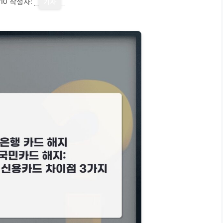
10
작성자:
기자