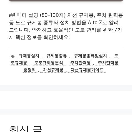
## 메타 설명 (80-100자) 차선 규제봉, 주차 탄력봉
등 도로 규제봉 종류와 설치 방법을 A to Z로 알려
드립니다. 안전하고 효율적인 도로 관리를 위한 7가
지 핵심 정보를 확인하세요!
태
규제봉설치
,
규제봉종류
,
규제봉종류및설치
,
도
그
로규제봉
,
도로규제봉분석
,
주차탄력봉
,
주차탄력봉
총정리
,
차선규제봉
,
차선규제봉가이드
최신 글