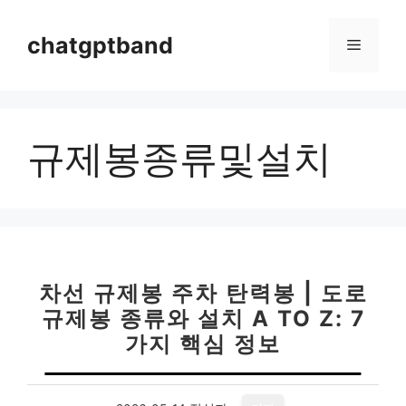
컨
텐
chatgptband
메
츠
로
뉴
건
너
규제봉종류및설치
뛰
기
차선 규제봉 주차 탄력봉 | 도로
규제봉 종류와 설치 A TO Z: 7
가지 핵심 정보