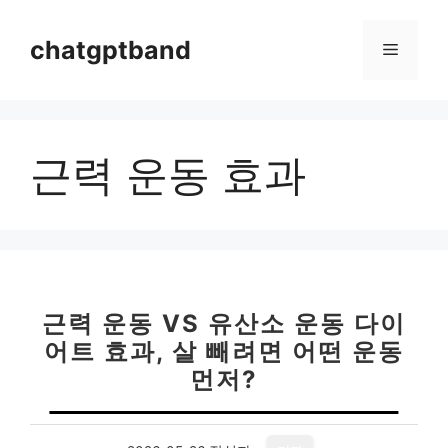
컨
텐
chatgptband
메
츠
로
뉴
건
너
근력 운동 효과
뛰
기
근력 운동 VS 유산소 운동 다이
어트 효과, 살 빼려면 어떤 운동
먼저?