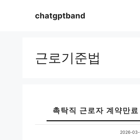
컨
텐
chatgptband
츠
로
건
너
뛰
근로기준법
기
촉탁직 근로자 계약만료 
2026-03-