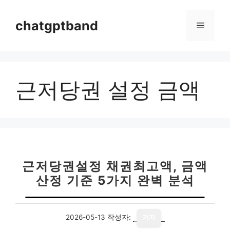
컨
텐
chatgptband
메
츠
로
뉴
건
너
근저당권 설정 금액
뛰
기
근저당권설정 채권최고액, 금액
산정 기준 5가지 완벽 분석
2026-05-13
작성자:
기자