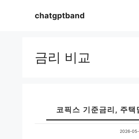
컨
텐
chatgptband
츠
로
건
너
뛰
금리 비교
기
코픽스 기준금리, 주택
2026-05-