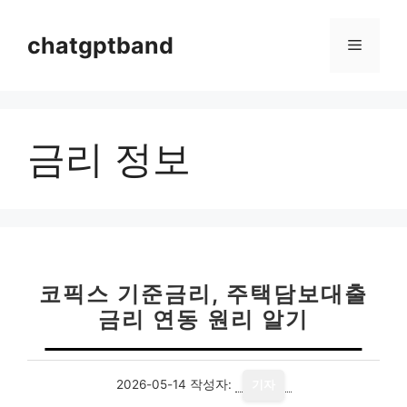
컨
텐
chatgptband
메
츠
로
뉴
건
너
금리 정보
뛰
기
코픽스 기준금리, 주택담보대출
금리 연동 원리 알기
2026-05-14
작성자:
기자